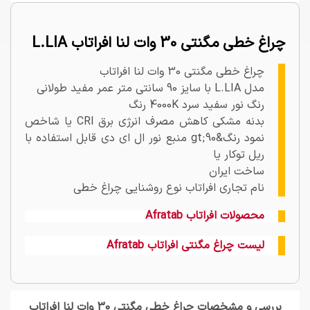
چراغ خطی مگنتی 30 وات لنا افراتاب L.LIA
چراغ خطی مگنتی 30 وات لنا افراتاب
مدل L.LIA با سایز 90 سانتی متر عمر مفید طولانی
رنگ نور سفید سرد 4000K رنگ
بدنه مشکی کاهش مصرف انرژی برق CRI یا شاخص
نمود رنگ&gt;90 منبع نور ال ای دی قابل استفاده با
ریل توکار یا
ساخت ایران
نام تجاری افراتاب نوع روشنایی چراغ خطی
محصولات افراتاب Afratab
لیست چراغ مگنتی افراتاب Afratab
بررسی و مشخصات چراغ خطی مگنتی 30 وات لنا افراتاب