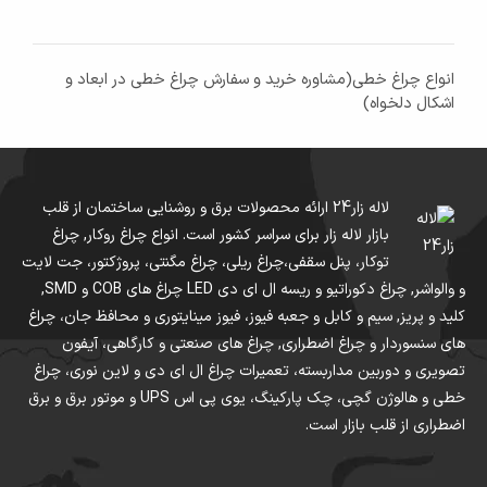
انواع چراغ خطی(مشاوره خرید و سفارش چراغ خطی در ابعاد و
اشکال دلخواه)
لاله زار24 ارائه محصولات برق و روشنایی ساختمان از قلب
بازار لاله زار برای سراسر کشور است. انواع چراغ روکار, چراغ
توکار، پنل سقفی،چراغ ریلی، چراغ مگنتی، پروژکتور، جت لایت
و والواشر, چراغ دکوراتیو و ریسه ال ای دی LED چراغ های COB و SMD,
کلید و پریز, سیم و کابل و جعبه فیوز، فیوز مینایتوری و محافظ جان، چراغ
های سنسوردار و چراغ اضطراری, چراغ های صنعتی و کارگاهی، آیفون
تصویری و دوربین مداربسته، تعمیرات چراغ ال ای دی و لاین نوری، چراغ
خطی و هالوژن گچی، چک پارکینگ، یوی پی اس UPS و موتور برق و برق
اضطراری از قلب بازار است.