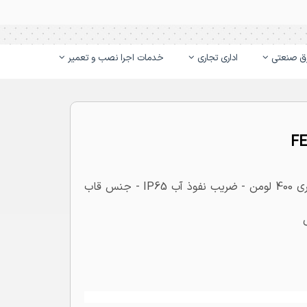
ق صنعتی
اداری تجاری
خدمات اجرا نصب و تعمیر
مدل FEC-3204-4W - ولتاژ 220 تا 240 ولت - توان نوری 400 لومن - ضریب نفوذ آب IP65 - جنس قاب