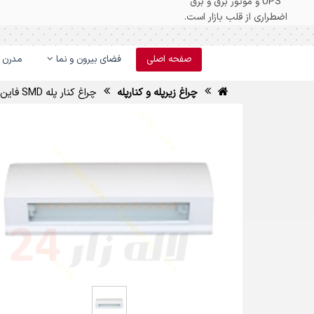
صفحه اصلی
فضای بیرون و نما
مدرن و
چراغ زیرپله و کنارپله
چراغ کنار پله SMD فاین الکتریک FEC-3204-4W