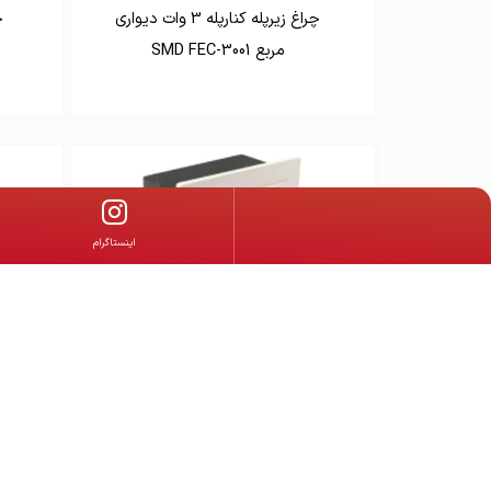
چراغ زیرپله کنارپله 3 وات دیواری
مربع SMD FEC-3001
‌اینستاگرام
چراغ زیر پله ای اس ام دی 5 وات
4M سبلان