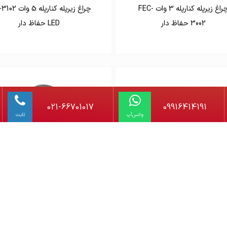
چراغ زیرپله کنارپله 3 وات FEC-
چراغ زیرپله کنارپله
3002 حفاظ دار
LED حفاظ دار
021-66701017
09916414191
واتس‌آپ
ثابت
چراغ کنار پله ای 5 وات SMD ستاره
چراغ کنار پله افکت د
شمال WE76
الکتریک SH-15104-3W