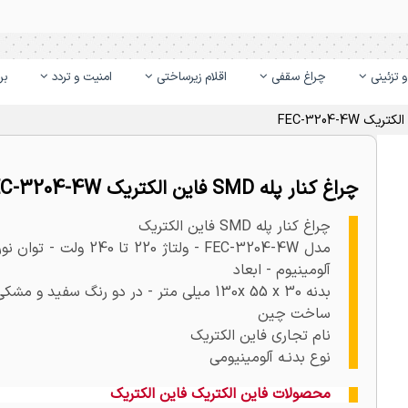
 تزئینی
چراغ سقفی
اقلام زیرساختی
امنیت و تردد
بر
چراغ کنار پله SMD فاین الکتریک FEC-3204-4W
چراغ کنار پله SMD فاین الکتریک
آلومینیوم - ابعاد
بدنه 130x 55 x 30 میلی متر - در دو رنگ سفید و مشکی
ساخت چین
نام تجاری فاین الکتریک
نوع بدنـه آلومینیومی
محصولات فاین الکتریک فاین الکتریک