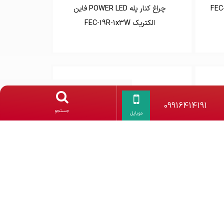
 5 وات FEC-3102
چراغ کنار پله POWER LED فاین
الکتریک FEC-19R-1x3W
09916414191 - 021-66701017
09916414191
جستجو
موبایل
ار 3 وات شعاع
چراغ زیر پله 1.5 وات LED شعاع
پارس SP-FGOO 301