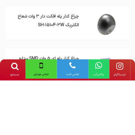
چراغ کنار پله افکت دار 3 وات شعاع
الکتریک SH-15104-3W
چراغ کنار پله ای 5 وات SMD ستاره
شمال WE76
واتس‌آپ
تماس ثابت
تماس موبایل
‌اینستاگرام
جستجو
چراغ زیرپله 4M آرارات با سرپیچ
معمولی
دیگر محصولات
شعاع پارس