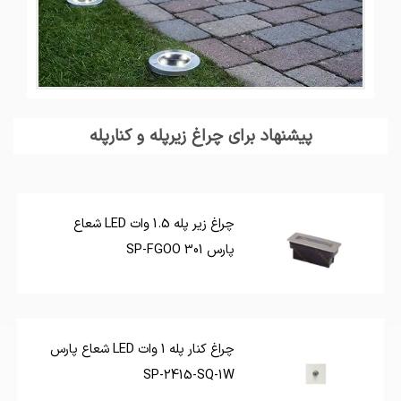
پیشنهاد برای چراغ زیرپله و کنارپله
چراغ زیر پله 1.5 وات LED شعاع
پارس SP-FGOO 301
چراغ کنار پله 1 وات LED شعاع پارس
SP-2415-SQ-1W