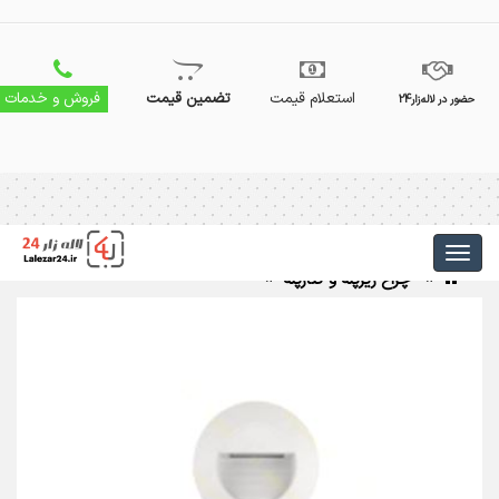
استعلام قیمت
تضمین قیمت
فروش و خدمات
حضور در لاله‌زار24
چراغ زیرپله و کنارپله