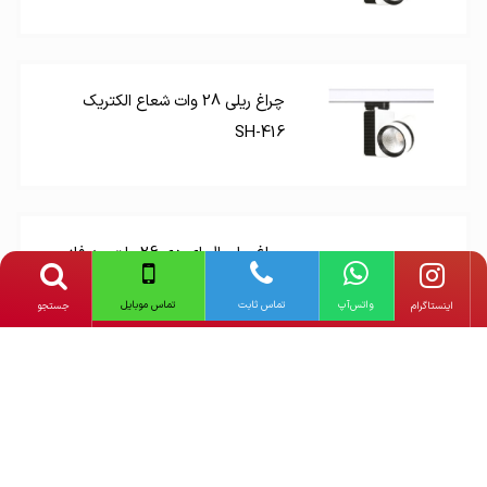
چراغ ریلی 28 وات شعاع الکتریک
SH-416
چراغ ریلی ال ای دی 26 وات سه فاز
مازی نور M472-V30
واتس‌آپ
تماس ثابت
تماس موبایل
‌اینستاگرام
جستجو
دیگر محصولات
اکووات
دیگر محصولات
چراغ ریلی