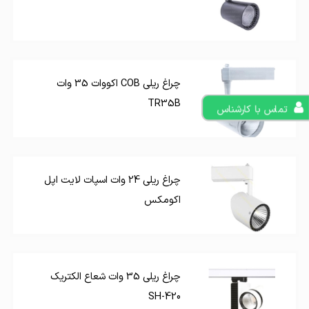
چراغ ریلی COB اکووات 35 وات
TR35B
تماس با کارشناس
چراغ ریلی 24 وات اسپات لایت اپل
اکومکس
چراغ ریلی 35 وات شعاع الکتریک
SH-420