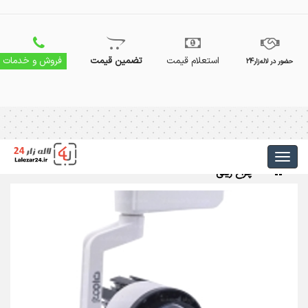
استعلام قیمت
تضمین قیمت
فروش و خدمات
حضور در لاله‌زار24
چراغ ریلی