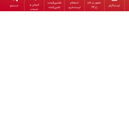
حضور در لاله
استعلام‌
تضمین‌قیمت
فروش و
‌اینستاگرام
جستجو
زار24
لیست‌خرید
تامین‌کننده
خدمات
پنل سقفی
لاین نوری و لاینر
ریسه شلنگی
ریسه نئون فلکسی
براکت 120 سانت
چراغ خطی براکت
چراغ چشمی مگنتی
هالوژن سقفی
ستاره شمال
پروفیل سیلیکونی