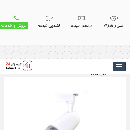
استعلام قیمت
تضمین قیمت
فروش و خدمات
حضور در لاله‌زار24
چراغ ریلی