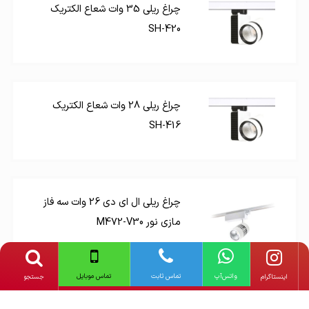
چراغ ریلی 35 وات شعاع الکتریک
SH-420
چراغ ریلی 28 وات شعاع الکتریک
SH-416
چراغ ریلی ال ای دی 26 وات سه فاز
مازی نور M472-V30
دیگر محصولات
ستاره شمال
واتس‌آپ
تماس ثابت
تماس موبایل
‌اینستاگرام
جستجو