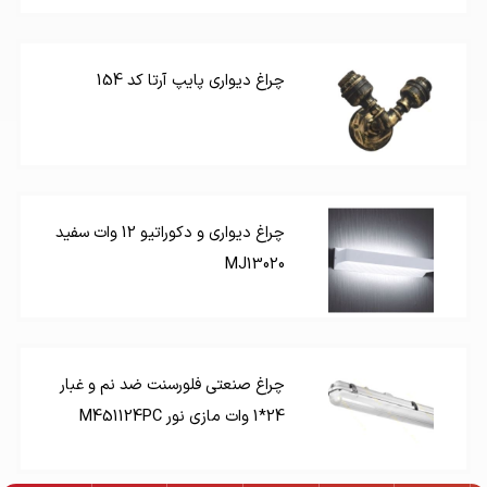
چراغ دیواری پايپ آرتا كد 154
چراغ دیواری و دکوراتیو 12 وات سفید
MJ13020
چراغ صنعتی فلورسنت ضد نم و غبار
24*1 وات مازی نور M451124PC