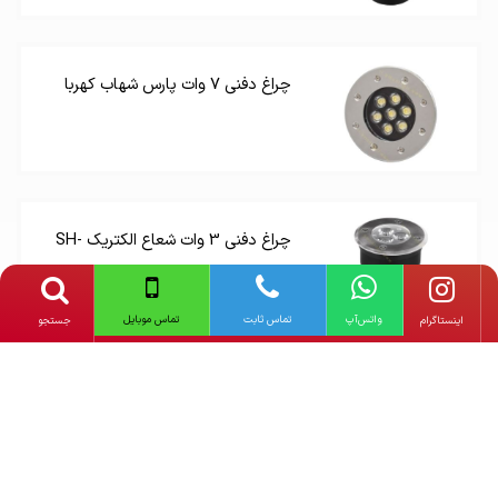
چراغ دفنی 7 وات پارس شهاب کهربا
چراغ دفنی 3 وات شعاع الکتریک SH-
1289C-3W
واتس‌آپ
تماس ثابت
تماس موبایل
‌اینستاگرام
جستجو
دیگر محصولات
فاین الکتریک
دیگر محصولات
چراغ دفنی و پارکتی