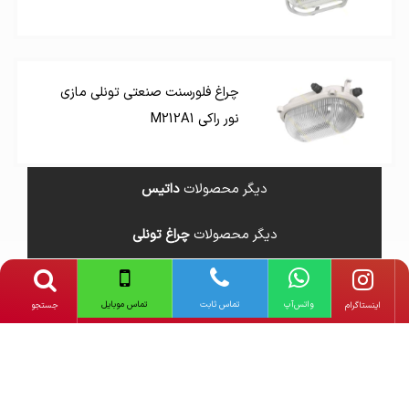
چراغ فلورسنت صنعتی تونلی مازی
نور راکی M212A1
دیگر محصولات
داتیس
دیگر محصولات
چراغ تونلی
واتس‌آپ
تماس ثابت
تماس موبایل
‌اینستاگرام
جستجو
فاین الکتریک
سنسور توکار