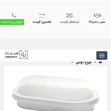
استعلام قیمت
تضمین قیمت
فروش و خدمات
حضور در لاله‌زار24
چراغ تونلی