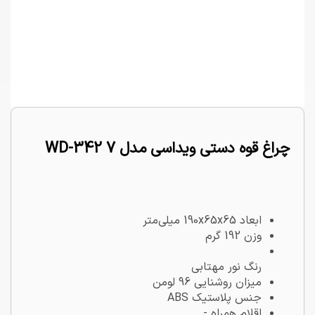
چراغ قوه دستی ویداسی مدل WD-342 7
ابعاد 190x65x65 میلی‌متر
وزن 192 گرم
رنگ نور مهتابی
میزان روشنایی 96 لومن
جنس پلاستیک ABS
اقلام همراه -