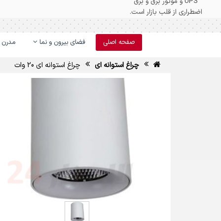
صفحه اصلی
فضای بیرون و نما
مدرن و
چراغ استوانه ای
چراغ استوانه ای 20 وات