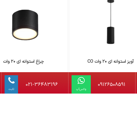
آویز استوانه ای 20 وات CO
چراغ استوانه ای 20 وات
021-36483196
09126508591
واتس‌آپ
ثابت