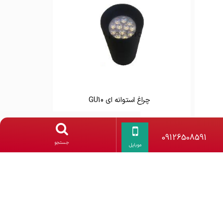
چراغ استوانه ای GU10
09126508591 - 021-36483196
09126508591
جستجو
موبایل