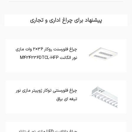
پیشنهاد برای چراغ اداری و تجاری
چراغ فلورسنت روکار 36×2 وات مازی
نور الگانت M424236DTCL-HFP
چراغ فلورسنتی توکار ژوپیتر مازی نور
تیغه ای براق
چراغ دانلایت LED مازی نور استارلد