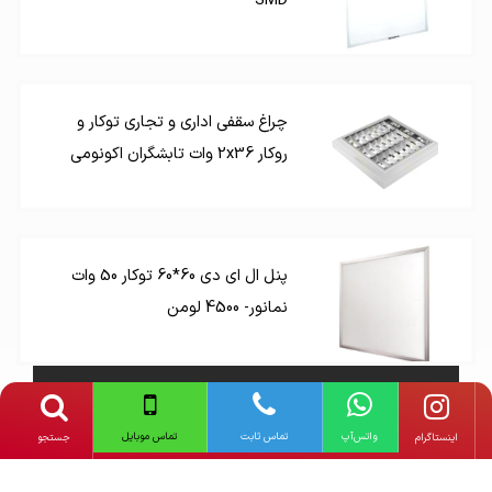
SMD
چراغ سقفی اداری و تجاری توکار و
روکار 2x36 وات تابشگران اکونومی
پنل ال ای دی 60*60 توکار 50 وات
نمانور- 4500 لومن
دیگر محصولات
مازی نور
واتس‌آپ
تماس ثابت
تماس موبایل
‌اینستاگرام
جستجو
دیگر محصولات
چراغ اداری و تجاری