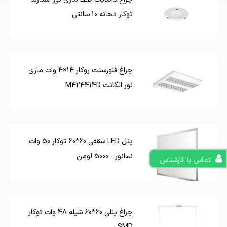
توکار دهانه 10 سانتی
چراغ فلورسنت روکار 14×4 وات مازی
نور الگانت M424414D
پنل LED سقفی 60*60 توکار 50 وات
نمانور - 5000 لومن
تماس با کارشناس
چراغ پنلی 60*60 شیله 48 وات توکار