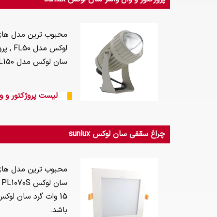
سان لوکس مدل FL150 , جت لایت نما 10 وات سان لوکس مدل JL10 , می باشد.
لیست پروژکتور و وال 
چراغ سقفی سان لوکس sunlux
باشد.