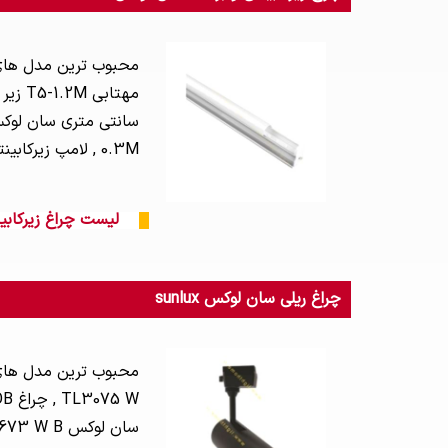
0.3M , لامپ زیرکابینتی 18 وات آلومینیومی سان لوکس مدل T5-1.2M , می باشد.
لیست چراغ زیرکابینتی
چراغ ریلی سان لوکس sunlux
سان لوکس TL1673 W B , چراغ COB ریلی 9 وات سان لوکس TL971 W B , چراغ COB ریلی 30 وات سان لوکس TL3077 W B , می باشد.