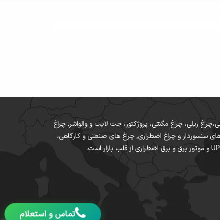
 سقفی،چراغ ریلی، چراغ مگنتی، پروژکتور، جت لایت و والواشر, چراغ
وری و محافظ جان، چراغ های سنسوردار و چراغ اضطراری, چراغ های صنعتی و کارگاهی،
تماس و استعلام