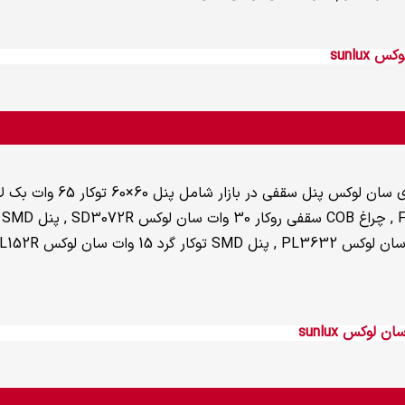
sunlux
لوکس sunlux