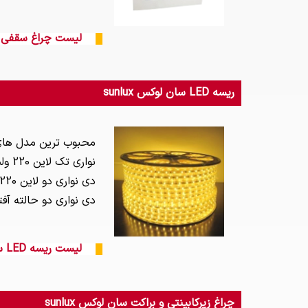
لیست چراغ سقفی سان
ریسه LED سان لوکس sunlux
دی نواری دو حالته آفتابی مهتابی سان لوکس CS60-5025
لیست ریسه LED سان لوکس sunlux
چراغ زیرکابینتی و براکت سان لوکس sunlux