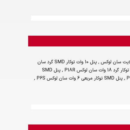
محبوب ترین مدل های سان لوکس پنل سقفی در بازار شامل پنل 60×60 توکار 65 وات بک لایت سان لوکس , پنل 10 وات توکار SMD گرد سان
لوکس فریم لس FP10R , چراغ COB سقفی روکار 30 وات سان لوکس SD3072R , پنل SMD توکار گرد 18 وات سان لوکس P18R , پنل SMD
توکار 32 وات 30x60 سان لوکس PL3632 , پنل SMD توکار گرد 15 وات سان لوکس PL152R , پنل SMD توکار مربعی 6 وات سان لوکس P6S ,