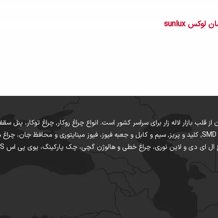
وکس sunlux
ختمان از قلب بازار لاله زار برای سراسر کشور است. انواع چراغ روکار, چراغ توکار، پنل
دکوراتیو و ریسه ال ای دی LED چراغ های COB و SMD, کلید و پریز, سیم و کابل و جعبه فیوز، فیوز مینایت
نوری، چراغ خطی و هالوژن گچی، چک پارکینگ، یوی پی اس UPS و موتور برق و برق اضطراری از قلب بازار است.