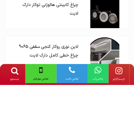
چراغ کابینتی هالوژنی توکار دارک
لایت
لاین نوری روکار کنجی سقفی 9065
چراغ خطی کامل دارک لایت
واتس‌آپ
تماس ثابت
تماس موبایل
‌اینستاگرام
جستجو
لاین نوری آویز a7555 چراغ خطی
کامل دارک لایت
دیگر محصولات
داتیس