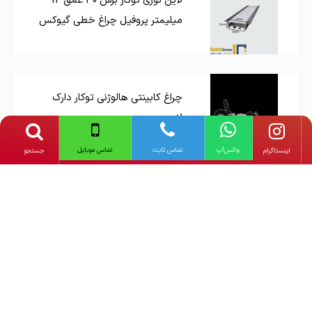
لاین نوری توکار برش 30 عمق 12
میلیمتر پروفیل چراغ خطی گیوکس
چراغ کابینتی هالوژنی توکار دارک
لایت
واتس‌آپ
تماس ثابت
تماس موبایل
‌اینستاگرام
جستجو
لاین نوری روکار کنجی سقفی 9065
چراغ خطی کامل دارک لایت
لاین نوری آویز a7555 چراغ خطی