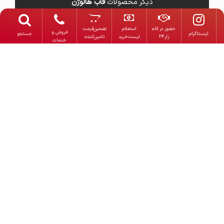
دیگر محصولات
قاب هالوژن
حضور در لاله
استعلام‌
تضمین‌قیمت
فروش و
‌اینستاگرام
جستجو
زار24
لیست‌خرید
تامین‌کننده
خدمات
پنل سقفی 60×60 60
چراغ سقفی
در 60
چراغ GU10
پنل سقفی 50×50 50
محصولات شیله
در 50