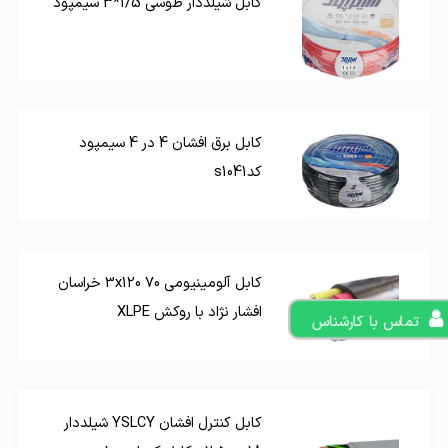
کابل شیلددار طوسی 1/5*3 سیمپود
کابل برق افشان 4 در 4 سیمپود
کدs1041
کابل آلومینیومی 3x120 70 خراسان
افشار نژاد با روکش XLPE
تماس با کارشناس
کابل کنترل افشان YSLCY شیلددار