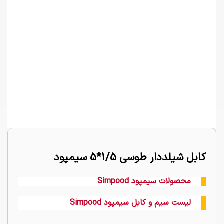
کابل شیلددار طوسی 1/5*5 سیمپود
محصولات سیمپود Simpood
لیست سیم و کابل سیمپود Simpood