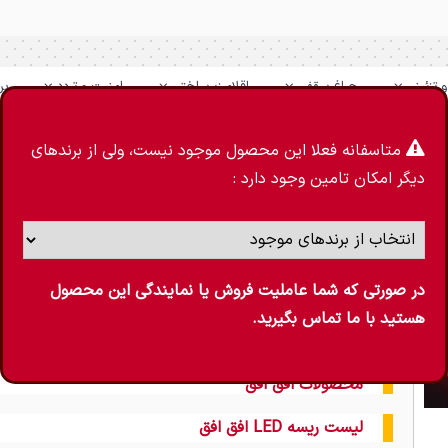
 تزئینی
چراغ سقفی
اقلام زیرساختی
امنیت و تردد
بر
متاسفانه فعلا این محصول موجود نیست، ولی از برندهای
دیگر امکان تامین وجود دارد :
ریسه نئون فلکسی 220 ولت افق
ریسه نئون فلکسی 220 ولت افق - موجود در سه
رنگ نور آفتابی، مهتابی و امبر - مناسب برای نورپرداز
در صورتی که شما عاملیت فروش یا نمایندگی این محصول
نوع ریسه ال ای دی - ولتاژ مصرفی 220 ولت - شاخص رنگ نمایی بیش از ۸۰ درصد
هستید با ما تماس بگیرید.
ساخت ایران
نام تجاری افق نوع روشنایی ریسه فلکسی
محصولات افق افق
لیست ریسه LED افق افق