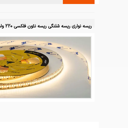
ریسه نواری ریسه شلنگی ریسه نئون فلکسی 220 ولت ریسه نئون