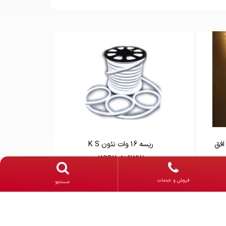
یسه ال ای دی دو لاین 2835 افق
ریسه 16 وات نئون K S
KSRX0816WW
-
فروش و خدمات
جستجو