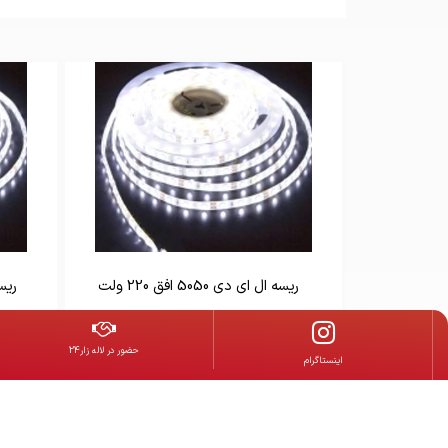
ریسه ال ای دی 5050 افق 220 ولت
ریسه ا
حضور در لاله زار24
‌اینستاگرام