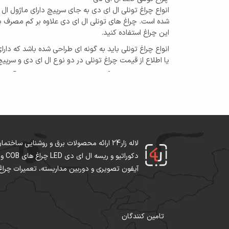
انواع چراغ تونلی ال ای دی به جای سرپیچ دارای ماژول ا
شده است. چراغ های تونلی ال ای دی علاوه بر کم مصرف بو
این چراغ استفاده کنید.
انواع چراغ تونلی باید به گونه ای طراحی شده باشد که دارا
یا اطلاع از قیمت چراغ تونلی در دو نوع ال ای دی و سرپیچ دار به لاله زار24 مراجعه نمایید و با کسب اطلاعات محصول م
جهت دریافت انواع چراغ تونلی چراغ تونلی چراغ تونلی سرپیچ دار چراغ تو
لاله زار24 ارائه محصولات برق و روشنایی سا
آیفون تصویری و دوربین مداربسته، تعمیرات چراغ ال ای دی و لاین 
تامین کنندگان