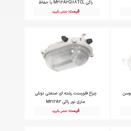
راکی M212A2G118TCL با حفاظ
قیمت:
تماس بگیرید
چراغ فلورسنت رشته ای صنعتی تونلی
مازی نور راکی M212A2
قیمت:
تماس بگیرید