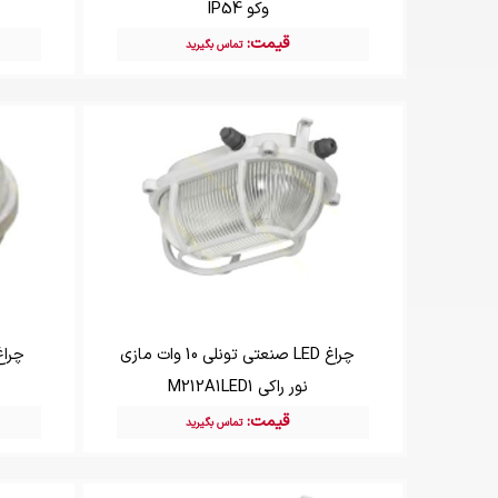
وکو IP54
قیمت:
تماس بگیرید
چراغ LED صنعتی تونلی 10 وات مازی
نور راکی M212A1LED1
قیمت:
تماس بگیرید