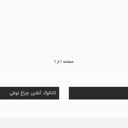
صفحه 1 از 1
کاتالوگ آنلاین چراغ تونلی