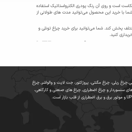
یکاست است و روی آن رنگ پودری الکترواستاتیک استفاده
 شما با خرید این محصول می‌توانید مدت های طولانی از
مختلف پخش کند. شما می‌توانید برای خرید چراغ تونلی و
برای دریافت انواع چراغ تونلی چراغ تونلی چراغ تونلی سرپیچ دار چراغ تونلی LED
انواع چراغ تونلی چراغ تونلی چراغ تونلی سرپیچ دار چراغ تونلی LED ال ای دی
 سقفی،چراغ ریلی، چراغ مگنتی، پروژکتور، جت لایت و والواشر, چراغ
وری و محافظ جان، چراغ های سنسوردار و چراغ اضطراری, چراغ های صنعتی و کارگاهی،