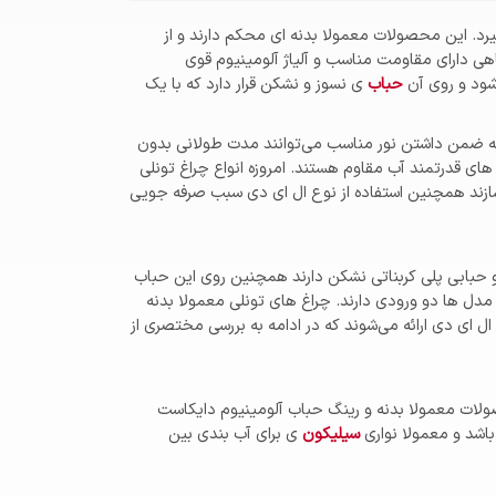
رد. این محصولات معمولا بدنه ای محکم دارند و از
اهی دارای مقاومت مناسب و آلیاژ آلومینیوم قوی
شود و روی آن
حباب
ی نسوز و نشکن قرار دارد که با یک
 که ضمن داشتن نور مناسب می‌توانند مدت طولانی بدون
 های قدرتمند آب مقاوم هستند. امروزه انواع چراغ تونلی
ی‌سازند همچنین استفاده از نوع ال ای دی سبب صرفه جویی
وم و حبابی پلی کربناتی نشکن دارند همچنین روی این حباب
نلی معمولا PG 13.5 است و در بعضی مدل ها دو ورودی دارند. چراغ های تونلی معمولا بدنه
ای بیضی شکل دارند که می‌توانند در معادن, موتورخانه ها, تونل ها و غیره به کار روند. چراغ های تونلی در دو نوع با سرپیچ E27 و LED ال ای دی ارائه می‌شوند که در ادامه به بررسی مختصری از
ولات معمولا بدنه و رینگ حباب آلومینیوم دایکاست
باشد و معمولا نواری
سیلیکون
ی برای آب بندی بین