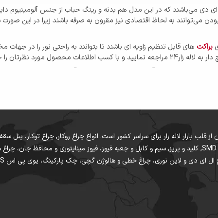
ل ای دی می‌باشند که در این مدل هم بدنه و رینگ حباب از جنس آلومینیوم دا
دن می‌توانند به لحاظ اقتصادی نیز مقرون به صرفه باشند زیرا در این صورت
ی
براکت
های قابل تنظیم زاویه ای باشند تا بتوانند به راحتی نور را در جهات 
ورد نظرتان را خریداری کنید.
ال ای دی?
نلی LED ال ای دی با شماره های 021-36059872 021-36059872 تماس بگیرید .
ختمان از قلب بازار لاله زار برای سراسر کشور است. انواع چراغ روکار, چراغ توکار، پنل
دکوراتیو و ریسه ال ای دی LED چراغ های COB و SMD, کلید و پریز, سیم و کابل و جعبه فیوز، فیوز مینایت
شامل چه محصولاتی است؟
نوری، چراغ خطی و هالوژن گچی، چک پارکینگ، یوی پی اس UPS و موتور برق و برق اضطراری از قلب بازار است.
چراغ تونلی چراغ تونلی سرپیچ دار چراغ تونلی LED ال ای دی