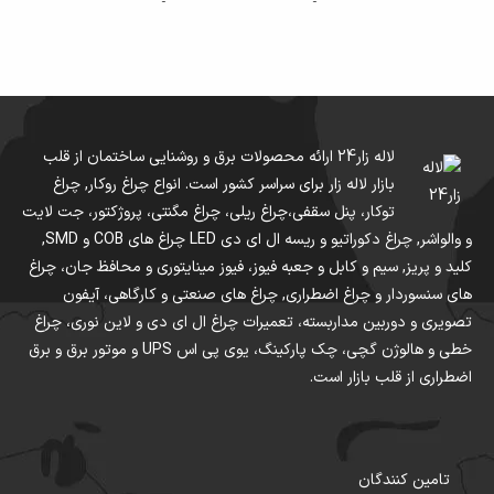
برای دریافت انواع فروش و
نصب دوربین مداربسته
دوربین‌‌های مداربسته
Closed-Circuit Television
لاله زار24 ارائه محصولات برق و روشنایی ساختمان از قلب
CCTV دسته ای از دوربین‌ها
بازار لاله زار برای سراسر کشور است. انواع چراغ روکار, چراغ
توکار، پنل سقفی،چراغ ریلی، چراغ مگنتی، پروژکتور، جت لایت
هستند?
و والواشر, چراغ دکوراتیو و ریسه ال ای دی LED چراغ های COB و SMD,
کلید و پریز, سیم و کابل و جعبه فیوز، فیوز مینایتوری و محافظ جان، چراغ
جهت دریافت انواع فروش و نصب دوربین مداربسته دوربین‌‌های مداربسته
های سنسوردار و چراغ اضطراری, چراغ های صنعتی و کارگاهی، آیفون
Closed-Circuit Television CCTV دسته ای از دوربین‌ها هستند با شماره
تصویری و دوربین مداربسته، تعمیرات چراغ ال ای دی و لاین نوری، چراغ
های 09368875600 09368875600 تماس بگیرید .
خطی و هالوژن گچی، چک پارکینگ، یوی پی اس UPS و موتور برق و برق
انواع فروش و نصب دوربین
اضطراری از قلب بازار است.
مداربسته دوربین‌‌های
مداربسته Closed-Circuit
تامین کنندگان