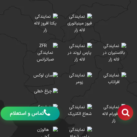
Television CCTV دسته ای
از دوربین‌ها هستند شامل
چه محصولاتی است؟
دوربین‌‌های مداربسته Closed-Circuit Television CCTV دسته ای از
دوربین‌ها هستند
تماس و استعلام