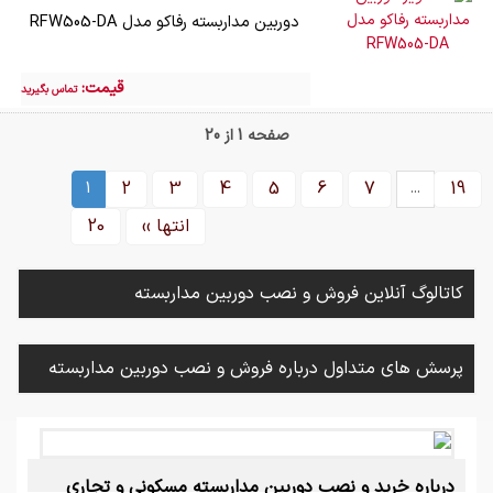
دوربین مداربسته رفاکو مدل RFW505-DA
قیمت:
تماس بگیرید
صفحه 1 از 20
2
3
4
5
6
7
19
1
...
انتها ››
20
کاتالوگ آنلاین فروش و نصب دوربین مداربسته
پرسش های متداول درباره فروش و نصب دوربین مداربسته
درباره خرید و نصب دوربین مداربسته مسکونی و تجاری