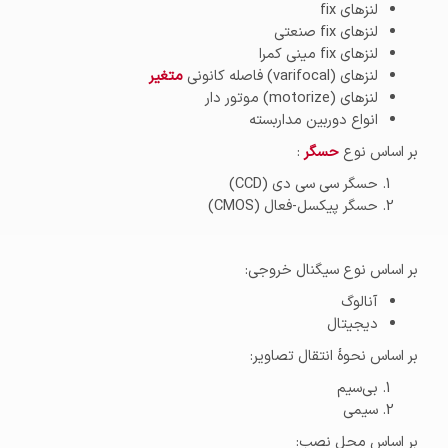
لنزهای fix
لنزهای fix صنعتی
لنزهای fix مینی کمرا
لنزهای (varifocal) فاصله کانونی
متغیر
لنزهای (motorize) موتور دار
انواع دوربین مداربسته
بر اساس نوع
حسگر
:
حسگر سی سی دی (CCD)
حسگر پیکسل-فعال (CMOS)
بر اساس نوع سیگنال خروجی:
آنالوگ
دیجیتال
بر اساس نحوهٔ انتقال تصاویر:
بی‌سیم
سیمی
بر اساس محل نصب: