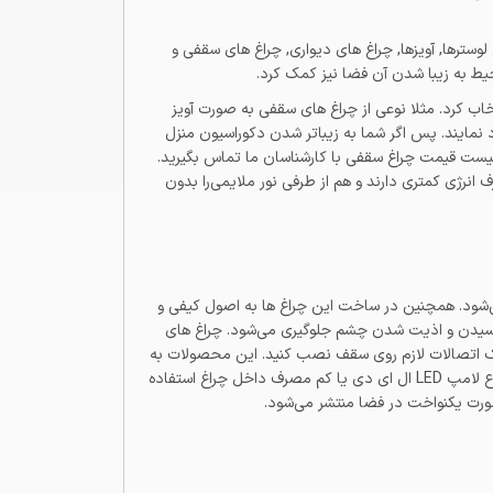
لوسترها, آویزها, چراغ های دیواری, چراغ های سقفی و
یط به زیبا شدن آن فضا نیز کمک کرد.
اب کرد. مثلا نوعی از چراغ های سقفی به صورت آویز
د نمایند. پس اگر شما به زیباتر شدن دکوراسیون منزل
ت لیست قیمت چراغ سقفی با کارشناسان ما تماس بگیرید.
 انرژی کمتری دارند و هم از طرفی نور ملایمی‌را بدون
می‌شود. همچنین در ساخت این چراغ ها به اصول کیفی و
 رسیدن و اذیت شدن چشم جلوگیری می‌شود. چراغ های
کمک اتصالات لازم روی سقف نصب کنید. این محصولات به
دو صورت تولید می‌شوند یا بدون لامپ هستند و یا مجهز به تکنولوژی ال ای دی SMD می‌باشند. در حالت سرپیچ دار شما می‌توانید از انواع لامپ LED ال ای دی یا کم مصرف داخل چراغ استفاده
صورت یکنواخت در فضا منتشر می‌شود.