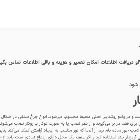
جهت تعمیرات چراغ سقفی توکار و روکار 4Mو دریافت اطلاعات امکان تعمیر و هزینه و باقی 
ر
ست و در واقع روشنایی اصلی محیط محسوب می‌شود. انواع چراغ سقفی در اشکال و
 برای فضا در بر می‌گیرند و از نظر نصب یا به صورت توکار یا روکار نصب می‌شوند
 دار یا بدون آویز, ال ای دی SMD, ال ای دی COB یا لامپ خور ساده نام برد. از آنجا که نور مناسب به ایجاد آر
ی آویزدار بلند استفاده کرد و اگر سقف یک محل دارای ارتفاع زیادی است باید از چ