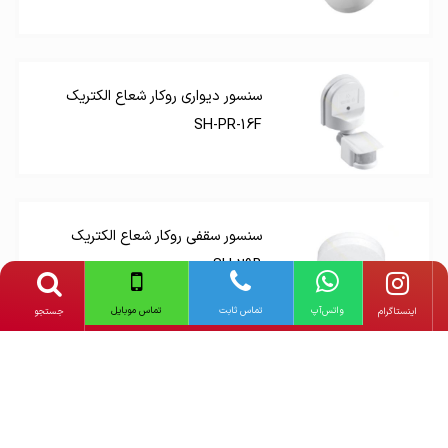
سنسور دیواری روکار شعاع الکتریک
SH-PR-16F
سنسور سقفی روکار شعاع الکتریک
SH-29B
واتس‌آپ
تماس ثابت
تماس موبایل
‌اینستاگرام
جستجو
سنسور دیواری شعاع الکتریک SH-
PR-2200-V3